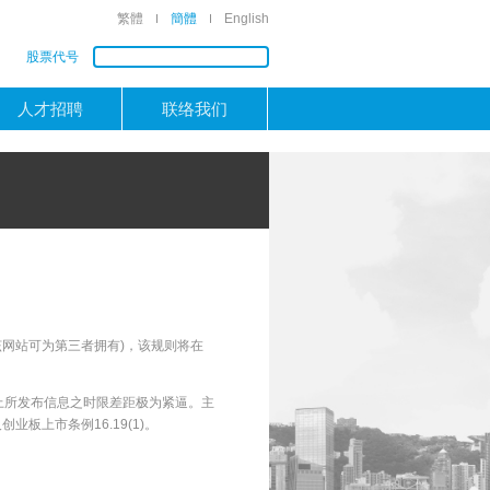
繁體
簡體
English
股票代号
人才招聘
联络我们
。
该网站可为第三者拥有)，该规则将在
上所发布信息之时限差距极为紧逼。主
板上市条例16.19(1)。