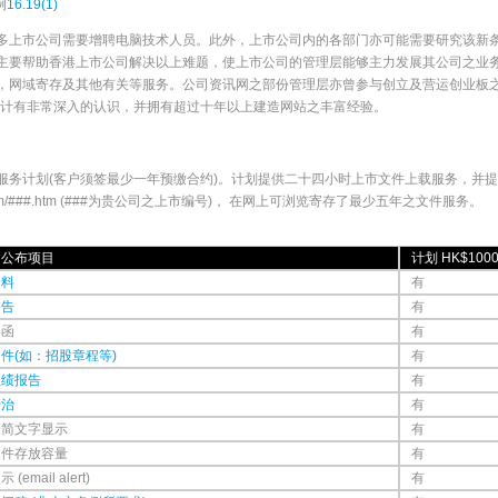
例
16.19(1)
多上市公司需要增聘电脑技术人员。此外，上市公司内的各部门亦可能需要研究该新
主要帮助香港上市公司解决以上难题，使上市公司的管理层能够主力发展其公司之业
，网域寄存及其他有关等服务。公司资讯网之部份管理层亦曾参与创立及营运创业板之
设计有非常深入的认识，并拥有超过十年以上建造网站之丰富经验。
服务计划(客户须签最少一年预缴合约)。计划提供二十四小时上市文件上载服务，并
tco.com/###.htm (###为贵公司之上市编号)， 在网上可浏览寄存了最少五年之文件服务。
内公布项目
计划 HK$100
资料
有
公告
有
通函
有
件(如：招股章程等)
有
业绩报告
有
管治
有
繁简文字显示
有
文件存放容量
有
(email alert)
有