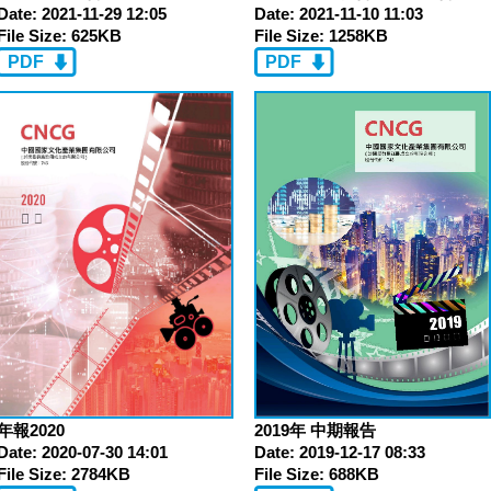
Date:
2021-11-10 11:03
Date:
2021-11-29 12:05
File Size:
1258KB
File Size:
625KB
PDF
PDF
2019年 中期報告
年報2020
Date:
2019-12-17 08:33
Date:
2020-07-30 14:01
File Size:
688KB
File Size:
2784KB