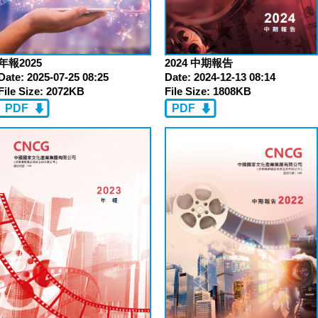
2024 中期報告
年報2025
Date:
2024-12-13 08:14
Date:
2025-07-25 08:25
File Size:
1808KB
File Size:
2072KB
PDF
PDF