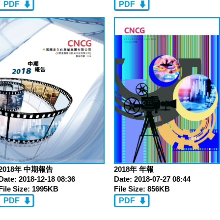
PDF
PDF
2018年 年報
2018年 中期報告
Date:
2018-07-27 08:44
Date:
2018-12-18 08:36
File Size:
856KB
File Size:
1995KB
PDF
PDF