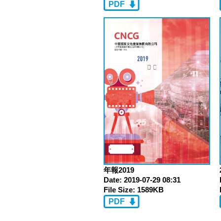
PDF
年報2019
Date:
2019-07-29 08:31
File Size:
1589KB
PDF