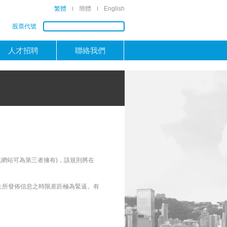
繁體
簡體
English
股票代號
人才招聘
聯絡我們
。
該網站可為第三者擁有)，該規則將在
上所發佈信息之時限差距極為緊逼。有