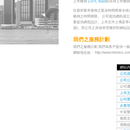
上市條例
2.07C 6(a)
或GEM上市條例
交易所要求發佈之緊迫時間將會令很
條例之時間期限。 公司資訊網的成
要提供網頁設計、上市文件上傳及寄
源)。而公司之其他管理層亦對網站
我們之服務計劃
我們之服務計劃 我們為客戶提供一
網絡地址如： http://www.hklis
網站
公司
公司
公司
上市文
公司
企業
中英
無限
電郵提示 