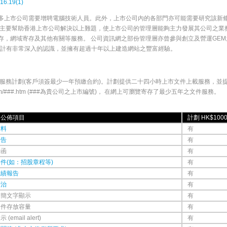
16.19(1)
多上市公司需要增聘電腦技術人員。此外，上市公司內的各部門亦可能需要研究該新
立主要幫助香港上市公司解決以上難題，使上市公司的管理層能夠主力發展其公司之業
存，網域寄存及其他有關等服務。 公司資訊網之部份管理層亦曾參與創立及營運GEM
設計有非常深入的認識，並擁有超過十年以上建造網站之豐富經驗。
個服務計劃(客戶須簽最少一年預繳合約)。計劃提供二十四小時上市文件上載服務，並
tco.com/###.htm (###為貴公司之上市編號)， 在網上可瀏覽寄存了最少五年之文件服務。
內公佈項目
計劃 HK$100
資料
有
公告
有
通函
有
件(如：招股章程等)
有
業績報告
有
管治
有
繁簡文字顯示
有
文件存放容量
有
(email alert)
有