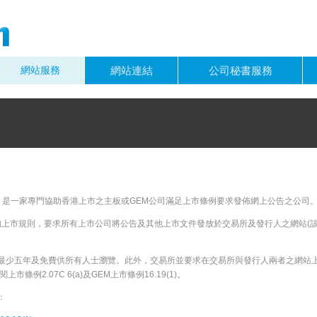
網站服務
網站連結
公司秘書服務
”)，是一家專門協助香港上市之主板或GEM公司滿足上市條例要求發佈網上公告之公司
新的上市規則，要求所有上市公司將公告及其他上市文件發放於交易所及發行人之網站(
最少五年及免費供所有人士瀏覽。此外，交易所並要求在交易所與發行人兩者之網站
條例2.07C 6(a)及GEM上市條例16.19(1)。
：